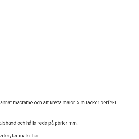
d annat macramé och att knyta malor. 5 m räcker perfekt
alsband och hålla reda på pärlor mm.
i knyter malor här: