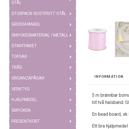
STÅL
STORPACK ROSTFRITT STÅL
GROSSHANDEL
SMYCKESMATERIAL I METALL
STARTPAKET
TOFSAR
TRÅD
INFORMATION
ORGANZAPÅSAR
VERKTYG
5 m brännbar bomul
HJÄLPMEDEL
till två halsband. G
SMYCKEN
En bead board, sk 
PRESENTKORT
Ett bra hjälpmedel 