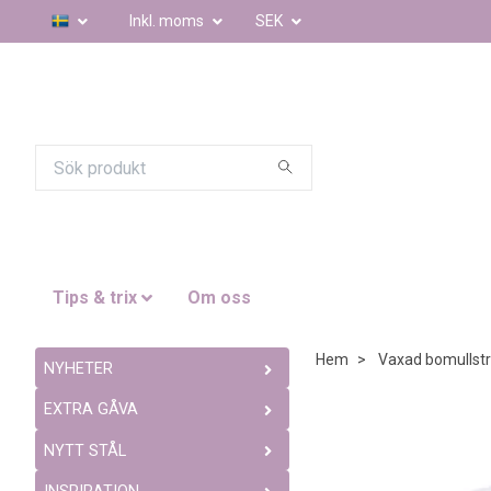
Inkl. moms
SEK
Tips & trix
Om oss
Hem
Vaxad bomullst
NYHETER
EXTRA GÅVA
NYTT STÅL