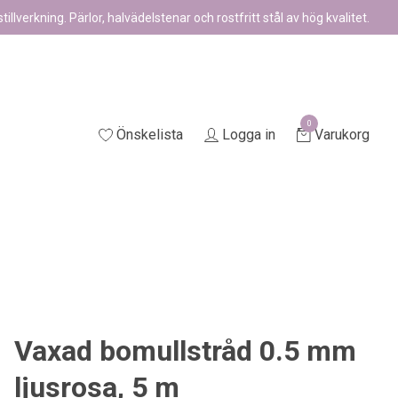
illverkning. Pärlor, halvädelstenar och rostfritt stål av hög kvalitet.
0
Önskelista
Logga in
Varukorg
Vaxad bomullstråd 0.5 mm
ljusrosa, 5 m