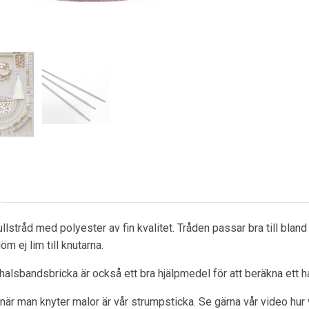
lstråd med polyester av fin kvalitet. Tråden passar bra till blan
löm ej lim till knutarna.
halsbandsbricka är också ett bra hjälpmedel för att beräkna ett h
när man knyter malor är vår strumpsticka. Se gärna vår video hur v