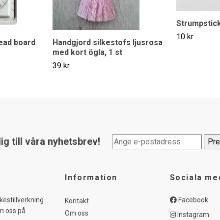
Strumpstick
10 kr
ead board
Handgjord silkestofs ljusrosa
med kort ögla, 1 st
39 kr
g till våra nyhetsbrev!
Information
Sociala me
kestillverkning.
Facebook
Kontakt
in oss på
Om oss
Instagram