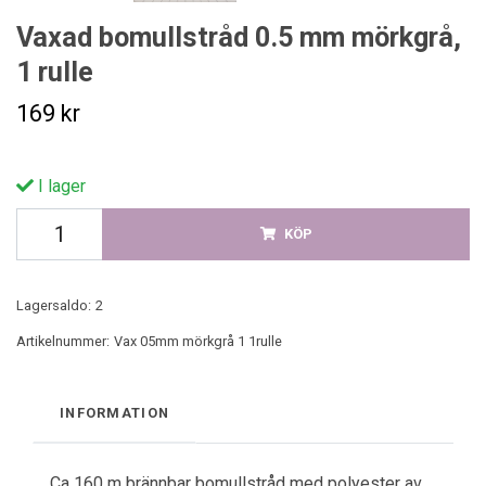
Vaxad bomullstråd 0.5 mm mörkgrå,
1 rulle
169 kr
I lager
KÖP
Lagersaldo:
2
Artikelnummer:
Vax 05mm mörkgrå 1 1rulle
INFORMATION
Ca 160 m brännbar bomullstråd med polyester av