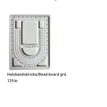
S
10
Halsbandsbricka/Bead board grå
129 kr