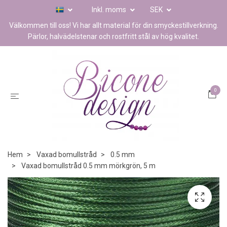
Inkl. moms
SEK
Välkommen till oss! Vi har allt material för din smyckestillverkning.
Pärlor, halvädelstenar och rostfritt stål av hög kvalitet.
0
Hem
Vaxad bomullstråd
0.5 mm
Vaxad bomullstråd 0.5 mm mörkgrön, 5 m