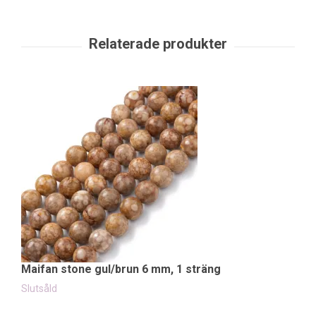
Maifan stone gul/brun 6 mm, 1 sträng
M
65
Slutsåld