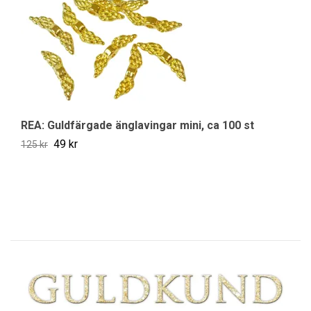
REA: Guldfärgade änglavingar mini, ca 100 st
R
49 kr
125 kr
89