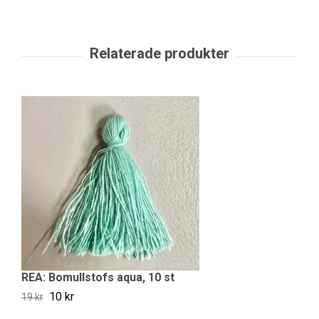
REA: Bomullstofs aqua, 10 st
R
10 kr
19 kr
19