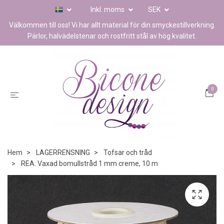
Inkl. moms
SEK
Välkommen till oss! Vi har allt material för din smyckestillverkning.
Pärlor, halvädelstenar och rostfritt stål av hög kvalitet.
0
Hem
LAGERRENSNING
Tofsar och tråd
REA: Vaxad bomullstråd 1 mm creme, 10 m