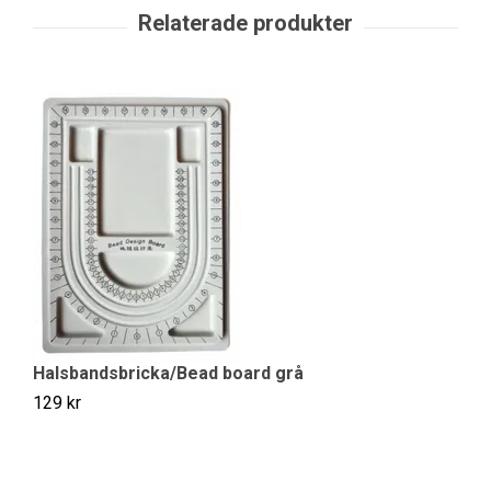
S
10
Halsbandsbricka/Bead board grå
129 kr