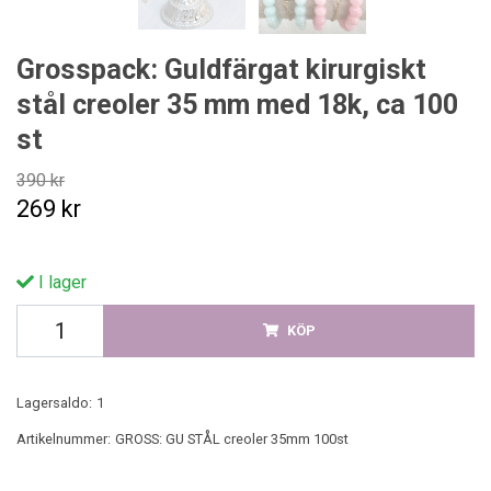
Grosspack: Guldfärgat kirurgiskt
stål creoler 35 mm med 18k, ca 100
st
390 kr
269 kr
I lager
KÖP
Lagersaldo:
1
Artikelnummer:
GROSS: GU STÅL creoler 35mm 100st