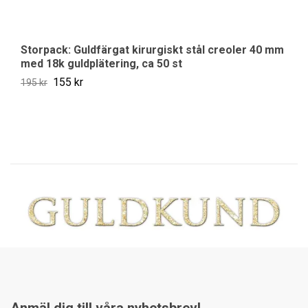
Storpack: Guldfärgat kirurgiskt stål creoler 40 mm
G
med 18k guldplätering, ca 50 st
gu
155 kr
39
195 kr