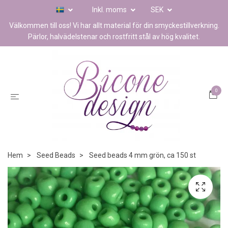
Inkl. moms
SEK
Välkommen till oss! Vi har allt material för din smyckestillverkning.
Pärlor, halvädelstenar och rostfritt stål av hög kvalitet.
0
Hem
Seed Beads
Seed beads 4 mm grön, ca 150 st