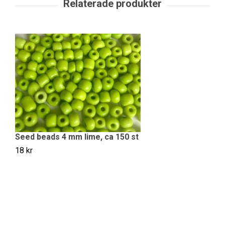
S
18
Seed beads 4 mm lime, ca 150 st
18 kr