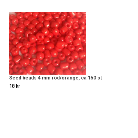
S
Seed beads 4 mm röd/orange, ca 150 st
18
18 kr