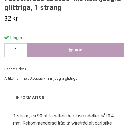
glittriga, 1 sträng
32 kr
I lager
KÖP
Lagersaldo:
6
Artikelnummer:
Abacus 4mm ljusgrå glittriga
INFORMATION
1 sträng, ca 90 st facetterade glasrondeller, hål 0.4
mm. Rekommenderad tråd är wiretråd alt pärlsilke