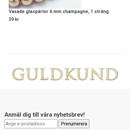
Vaxade glaspärlor 6 mm champagne, 1 sträng
A
39 kr
29
Anmäl dig till våra nyhetsbrev!