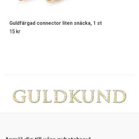
29
Guldfärgad connector liten snäcka, 1 st
15 kr