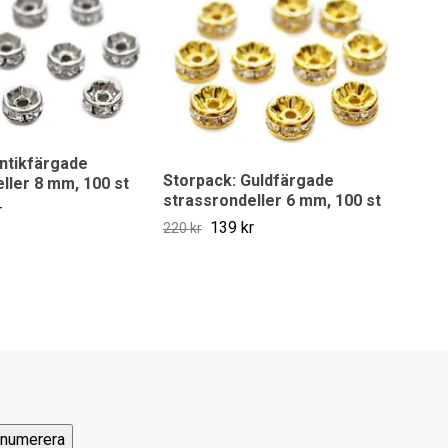
ntikfärgade
Storpack: Guldfärgade
Silv
ller 8 mm, 100 st
strassrondeller 6 mm, 100 st
stra
r
139 kr
18 k
220 kr