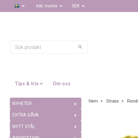
Inkl. moms
SEK
Tips & trix
Om oss
Hem
Strass
Ronde
NYHETER
EXTRA GÅVA
NYTT STÅL