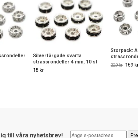
Storpack: A
ssrondeller
Silverfärgade svarta
strassronde
strassrondeller 4 mm, 10 st
169 k
220 kr
18 kr
g till våra nyhetsbrev!