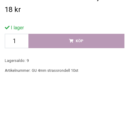
18 kr
I lager
KÖP
Lagersaldo:
9
Artikelnummer:
GU 4mm strassrondell 10st