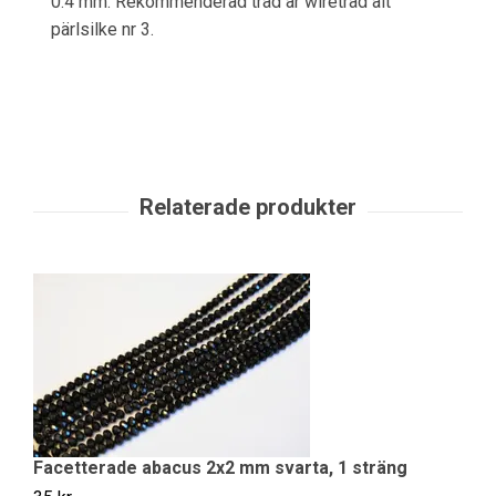
0.4 mm. Rekommenderad tråd är wiretråd alt
pärlsilke nr 3.
Facetterade abacus 2x2 mm svarta, 1 sträng