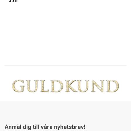
35 kr
F
s
35
Anmäl dig till våra nyhetsbrev!