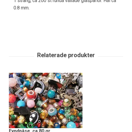
1 sträng, ca 200 st runda vaxade glaspärlor. Hål ca
0.8 mm.
Fyndpåse, ca 80 gr