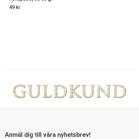
49 kr
V
29
Anmäl dig till våra nyhetsbrev!