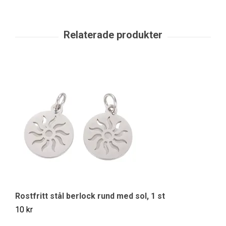
Rostfritt stål berlock rund med sol, 1 st
Ro
10 kr
29